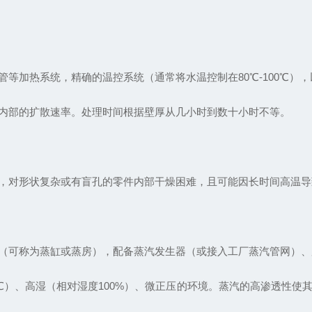
等加热系统，精确的温控系统（通常将水温控制在80℃-100℃）
内部的扩散速率。处理时间根据壁厚从几小时到数十小时不等。
，对形状复杂或有盲孔的零件内部干燥困难，且可能因长时间高温导
（可称为蒸缸或蒸房），配备蒸汽发生器（或接入工厂蒸汽管网）、
20℃）、高湿（相对湿度100%）、微正压的环境。蒸汽的高渗透性