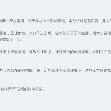
是强极性亲水基团，易于与水分子形成氢键。水分子对尼龙而言，并非简
动困难，呈现脆性。水分子进入后，破坏部分分子间氢键，增大了链
高数倍至十倍。
从环境中缓慢吸湿，导致尺寸膨胀。通过可控的调湿处理，让制品在
应力会冻结在制品内部。在一定的温度和湿度环境下，这些应力得以
与“合格产品”之间的技术桥梁。