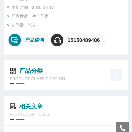
变发现，其玻璃化转变温度(Tg)对水分比较敏感，吸水之后，Tg
更新时间：2025-10-17
大幅下降。同时发现，Tg随吸水量增加而下降的过程具有阶段
性。起始下降迅速；当吸水质量分数超过一定值之后，下降缓
厂商性质：生产厂家
慢。
访问量：765
15150489486
产品咨询
产品分类
PRODUCT CLASSIFICATION
相关文章
RELATED ARTICLES