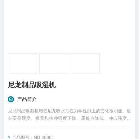
尼龙制品吸湿机
产品简介
尼龙制品吸湿机增强尼龙吸水后在力学性能上的变化很明显。最
主要是硬度、模量和拉伸强度下降、屈服点降低、冲击强度增
加。增强尼龙的分子运动研究有核磁共振、动态力学松弛和介电
损耗等方法供应增强尼龙厂家，研究增强尼龙材料吸水前后的转
产品型号：ND-4000L