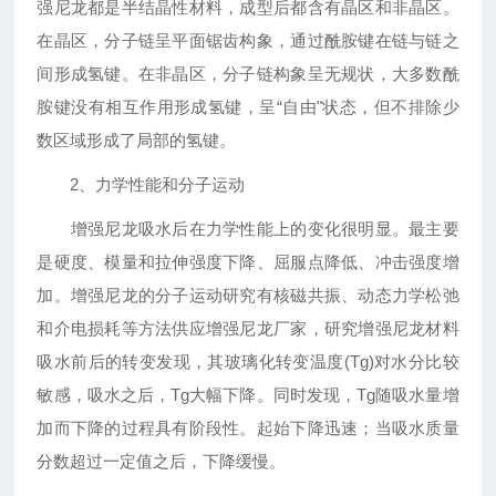
强尼龙都是半结晶性材料，成型后都含有晶区和非晶区。
在晶区，分子链呈平面锯齿构象，通过酰胺键在链与链之
间形成氢键。在非晶区，分子链构象呈无规状，大多数酰
胺键没有相互作用形成氢键，呈“自由"状态，但不排除少
数区域形成了局部的氢键。
2、力学性能和分子运动
增强尼龙吸水后在力学性能上的变化很明显。最主要
是硬度、模量和拉伸强度下降、屈服点降低、冲击强度增
加。增强尼龙的分子运动研究有核磁共振、动态力学松弛
和介电损耗等方法供应增强尼龙厂家，研究增强尼龙材料
吸水前后的转变发现，其玻璃化转变温度(Tg)对水分比较
敏感，吸水之后，Tg大幅下降。同时发现，Tg随吸水量增
加而下降的过程具有阶段性。起始下降迅速；当吸水质量
分数超过一定值之后，下降缓慢。