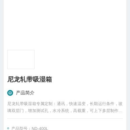
尼龙轧带吸湿箱
产品简介
尼龙轧带吸湿箱专属定制：通讯，快速温变，长期运行条件，玻
璃双层门，增加测试孔，水冷系统，高载重，可上下多层制作，
满足多种标准，电子式传感器，风速可调节，线性温湿度控制，
延期质保，0/-20/-40/-70/+180，支持各种定制，自动进水，485
产品型号：ND-400L