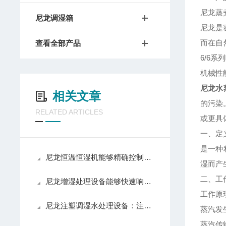
尼龙蒸
尼龙调湿箱
尼龙是
而在自
查看全部产品
6/6
机械性
尼龙水
相关文章
的污染
RELATED ARTICLES
或更具
一、定
是一种
尼龙恒温恒湿机能够精确控制生产环境的温度
湿而产
二、工
尼龙增湿处理设备能够快速响应湿度变化
工作原
尼龙注塑调湿水处理设备：注塑车间湿度控制的专用方案
蒸汽发
蒸汽传