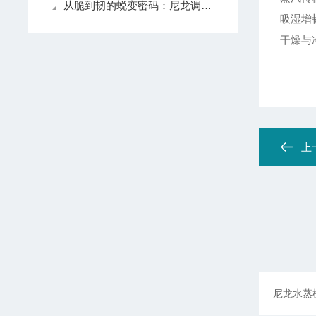
从脆到韧的蜕变密码：尼龙调湿增韧处理箱中的相变艺术
吸湿增
干燥与
上