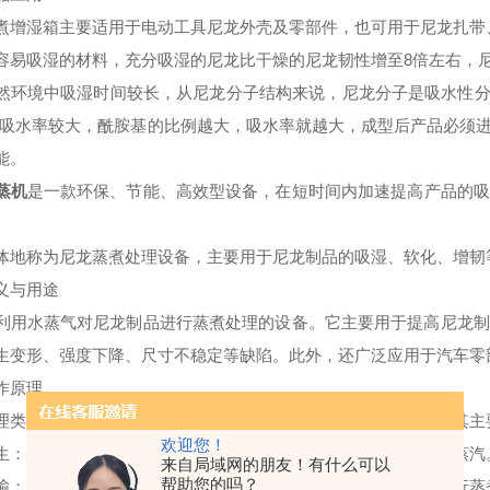
煮增湿箱主要适用于电动工具尼龙外壳及零部件，也可用于尼龙扎带
容易吸湿的材料，充分吸湿的尼龙比干燥的尼龙韧性增至8倍左右，尼
然环境中吸湿时间较长，从尼龙分子结构来说，尼龙分子是吸水性分子，
系列吸水率较大，酰胺基的比例越大，吸水率就越大，成型后产品必须
能。
蒸机
是一款环保、节能、高效型设备，在短时间内加速提高产品的吸
。
体地称为尼龙蒸煮处理设备，主要用于尼龙制品的吸湿、软化、增韧
义与用途
利用水蒸气对尼龙制品进行蒸煮处理的设备。它主要用于提高尼龙制
生变形、强度下降、尺寸不稳定等缺陷。此外，还广泛应用于汽车零
作原理
理类似于一般的水蒸汽机，但更侧重于对尼龙制品的特定处理。其主
欢迎您！
生：通过加热系统（如锅炉）将水加热至沸腾，产生高温高压的蒸汽
来自局域网的朋友！有什么可以
帮助您的吗？
输：将产生的蒸汽导入的蒸煮室内，对放置在其中的尼龙制品进行蒸